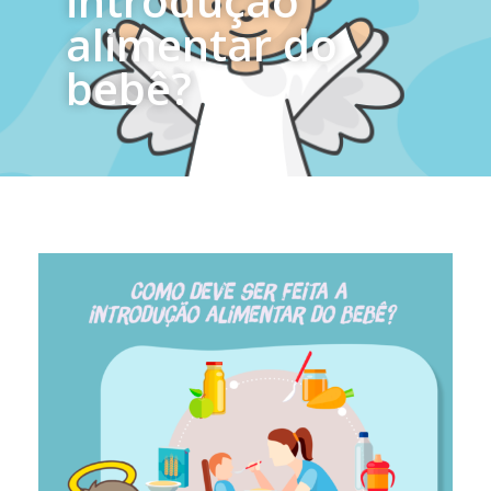
introdução
alimentar do
bebê?