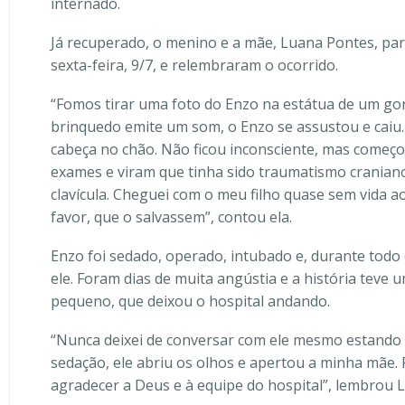
internado.
Já recuperado, o menino e a mãe, Luana Pontes, par
sexta-feira, 9/7, e relembraram o ocorrido.
“Fomos tirar uma foto do Enzo na estátua de um gori
brinquedo emite um som, o Enzo se assustou e caiu.
cabeça no chão. Não ficou inconsciente, mas começou
exames e viram que tinha sido traumatismo cranian
clavícula. Cheguei com o meu filho quase sem vida a
favor, que o salvassem”, contou ela.
Enzo foi sedado, operado, intubado e, durante tod
ele. Foram dias de muita angústia e a história teve u
pequeno, que deixou o hospital andando.
“Nunca deixei de conversar com ele mesmo estando 
sedação, ele abriu os olhos e apertou a minha mãe. 
agradecer a Deus e à equipe do hospital”, lembrou