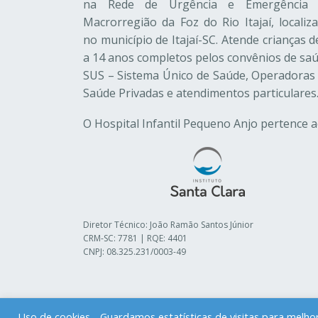
na Rede de Urgência e Emergência 
Macrorregião da Foz do Rio Itajaí, localiz
no município de Itajaí-SC. Atende crianças d
a 14 anos completos pelos convênios de sa
SUS – Sistema Único de Saúde, Operadoras
Saúde Privadas e atendimentos particulares
O Hospital Infantil Pequeno Anjo pertence 
Diretor Técnico: João Ramão Santos Júnior
CRM-SC: 7781 | RQE: 4401
CNPJ: 08.325.231/0003-49
Uso de cookies - Guardamos estatísticas de visitas para melh