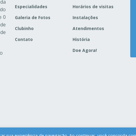
da
Especialidades
Horários de visitas
ado
e 0
Galeria de Fotos
Instalações
úde
Clubinho
Atendimentos
 de
.
Contato
História
Doe Agora!
ao
orar sua experiência de navegação. Ao continuar, você concorda co