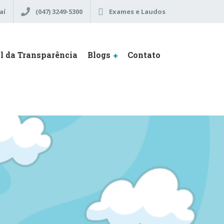
aí
(047) 3249-5300
Exames e Laudos
l da Transparência
Blogs
Contato