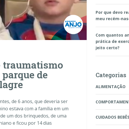
Por que devo re
meu recém-nas
Com quantos an
prática de exerc
jeito certo?
e traumatismo
 parque de
Categorias
lagre
ALIMENTAÇÃO
es, de 6 anos, que deveria ser
COMPORTAMEN
nino estava com a família em um
 de um dos brinquedos, de uma
CUIDADOS BEBÊ
iano e ficou por 14 dias