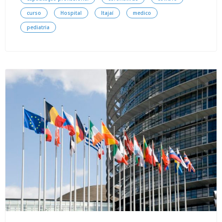
curso
Hospital
Itajaí
medico
pediatria