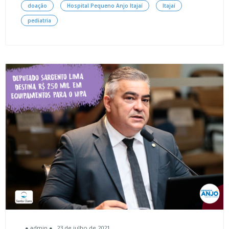
doação
Hospital Pequeno Anjo Itajaí
Itajaí
pediatria
● admin ●
23 de julho de 2021