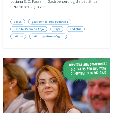
Luciana S. C. Fossari – Gastroenterologista pediátrica
CRM 10361 RQE4796
bebes
gastroenteologia pediatrica
Hospital Pequeno Anjo
Itajaí
pediatria
refluxo
refluxo gastroesofagico