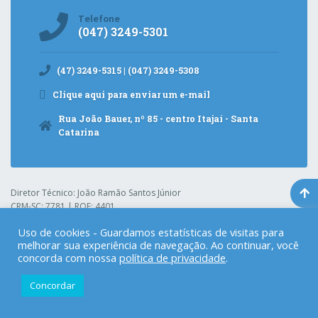
Telefone
(047) 3249-5301
(47) 3249-5315 | (047) 3249-5308
Clique aqui para enviar um e-mail
Rua João Bauer, nº 85 - centro Itajaí - Santa
Catarina
Diretor Técnico: João Ramão Santos Júnior
CRM-SC: 7781 | RQE: 4401
CNPJ: 08.325.231/0003-49
Uso de cookies - Guardamos estatísticas de visitas para
melhorar sua experiência de navegação. Ao continuar, você
concorda com nossa
política de privacidade
.
Hospital Pequeno Anjo
© 2021. Todos os direitos reservados.
Gerenciado por:
Concordar