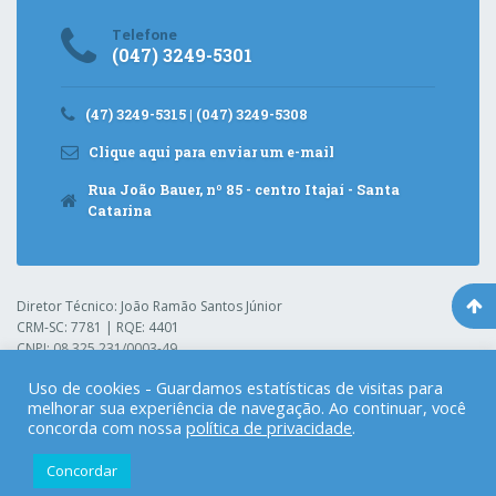
Telefone
(047) 3249-5301
(47) 3249-5315 | (047) 3249-5308
Clique aqui para enviar um e-mail
Rua João Bauer, nº 85 - centro Itajaí - Santa
Catarina
Diretor Técnico: João Ramão Santos Júnior
CRM-SC: 7781 | RQE: 4401
CNPJ: 08.325.231/0003-49
Uso de cookies - Guardamos estatísticas de visitas para
melhorar sua experiência de navegação. Ao continuar, você
Hospital Pequeno Anjo
© 2021. Todos os direitos reservados.
concorda com nossa
política de privacidade
.
Gerenciado por:
Concordar