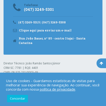
Telefone
(047) 3249-5301
(47) 3249-5315 | (047) 3249-5308
Clique aqui para enviar um e-mail
Rua João Bauer, nº 85 - centro Itajaí - Santa
Catarina
Diretor Técnico: João Ramão Santos Júnior
CRM-SC: 7781 | RQE: 4401
CNPJ: 08.325.231/0003-49
Uso de cookies - Guardamos estatísticas de visitas para
melhorar sua experiência de navegação. Ao continuar, você
Hospital Pequeno Anjo
© 2021. Todos os direitos reservados.
concorda com nossa
política de privacidade
.
Gerenciado por:
Concordar